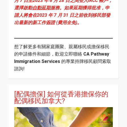
月 7 日至2023 年 6 月 28 日之間登入IRCC 帳戶，
選擇啟動
自動延期
服務。如果延期獲得批准，申
請人將會在2023 年 7 月 31 日之前收到移民部發
出最新的新工作簽證 (費用全免)。
想了解更多有關家庭團聚、親屬移民或擔保移民
的申請條件和細節，歡迎立即聯絡
CA Pathway
Immigration Services
的專業持牌移民顧問索取
諮詢!
[配偶擔保] 如何從香港擔保你的
配偶移民加拿大?