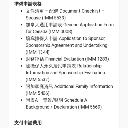
準備申請表格
文件清單 – 配偶 Document Checklist –
Spouse (IMM 5533)
加拿大通用申請表 Generic Application Form
for Canada (IMM 0008)
填寫擔保人申請 Application to Sponsor,
Sponsorship Agreement and Undertaking
(IMM 1344)
財務評估 Financial Evaluation (IMM 1283)
被擔保人永久居民申請表 Relationship
Information and Sponsorship Evaluation
(IMM 5532)
附加家庭資訊 Additional Family Information
(IMM 5406)
附表A – 背景/聲明 Schedule A –
Background / Declaration (IMM 5669)
支付申請費用