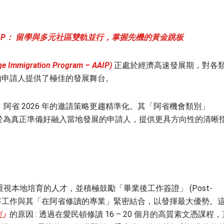
AIP：
留學與多元社區雙軌並行，掌握先機的黃金跳板
migration Program – AAIP)
正處於經濟高速發展期，對各
的申請人提供了極佳的發展舞台。
阿省 2026 年的邀請策略更趨精準化。其「阿省機會類別」
m – AOS) 致力於為真正準備好融入當地發展的申請人，提供更具方向性的清晰
視本地培育的人才，並積極鼓勵「畢業後工作簽證」 (Post-
PGWP) 持有人將工作與其「在阿省修讀的專業」緊密結合，以發揮最大優勢。
劃
」
的原因 : 透過在愛民頓修讀 16 – 20 個月的高質素文憑課程，