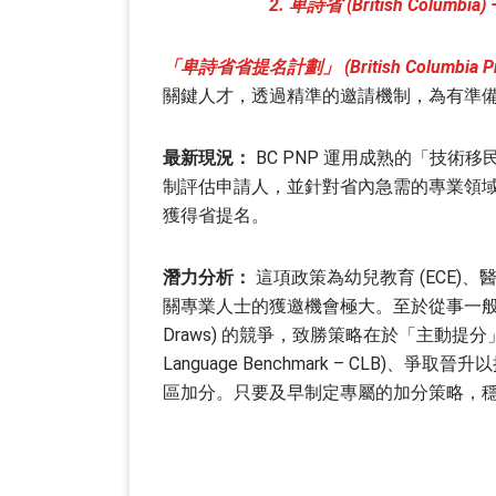
2. 卑詩省 (British Co
「卑詩省省提名計劃」 (British Columbia Provi
關鍵人才，透過精準的邀請機制，為有準
最新現況：
BC PNP 運用成熟的「技術移民註冊系統」 
制評估申請人，並針對省內急需的專業領
獲得省提名。
潛力分析：
這項政策為幼兒教育 (ECE
關專業人士的獲邀機會極大。至於從事一般行
Draws) 的競爭，致勝策略在於「主動提分」
Language Benchmark – CL
區加分。只要及早制定專屬的加分策略，穩紮