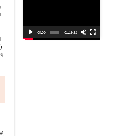
Player
」
的
00:00
01:19:22
明
)
精
的