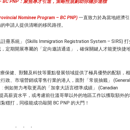
lumbia) – BC PNP：聚焦專才引進，策略性規劃助你穩步達標
ncial Nominee Program – BC PNP)
一直致力於為當地經濟引
備的申請人提供清晰的移民路徑。
(Skills Immigration Registration System – SIRS) 
域，定期開展專屬的「定向邀請通道」，確保關鍵人才能更快捷
)、醫療保健、獸醫及科技等重點發展領域提供了極具優勢的配額，
政、市場營銷或零售行業的港人，面對「常規抽籤」 (Genera
: 例如努力考取更高的「加拿大語言標準成績」 (Canadian
B)、爭取晉升以提高薪資水平，或考慮前往溫哥華以外的地區工作以獲取額外
穩打，同樣能成功敲開 BC PNP 的大門！