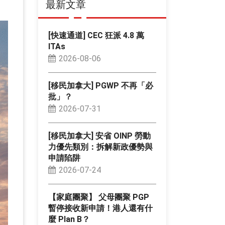
最新文章
[快速通道] CEC 狂派 4.8 萬
ITAs
2026-08-06
[移民加拿大] PGWP 不再「必
批」？
2026-07-31
[移民加拿大] 安省 OINP 勞動
力優先類別：拆解新政優勢與
申請陷阱
2026-07-24
【家庭團聚】 父母團聚 PGP
暫停接收新申請！港人還有什
麼 Plan B？