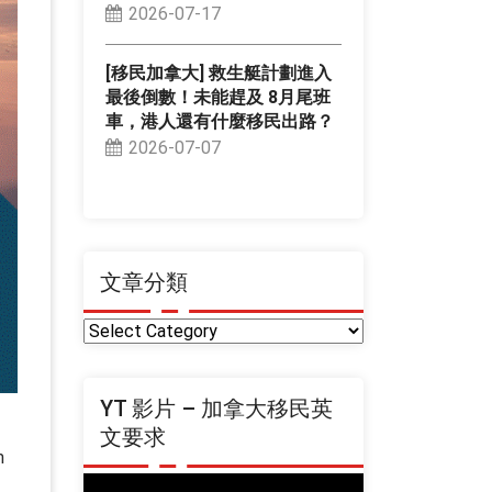
2026-07-17
[移民加拿大] 救生艇計劃進入
最後倒數！未能趕及 8月尾班
車，港人還有什麼移民出路？
2026-07-07
文章分類
文
章
分
YT 影片 – 加拿大移民英
類
文要求
m
Video