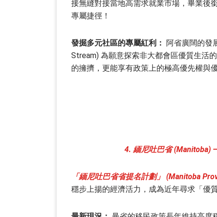
接無縫對接當地高需求就業市場，畢業後銜接
專屬捷徑！
發掘多元社區的專屬紅利：
阿省廣闊的發展空
Stream) 為願意探索非大都會區優質
的擁擠，更能享有政策上的極高優先權與
4.
緬尼吐巴
省 (Manitoba)
「緬尼吐巴省省提名計劃」 (Manitoba Provinci
穩步上揚的經濟活力，成為近年尋求「優
最新現況：
曼省的移民政策長年維持高度