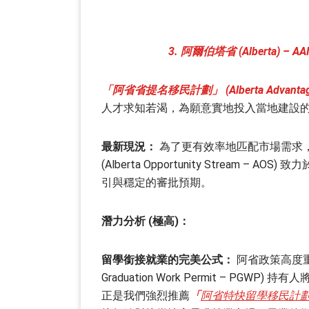
3. 阿爾伯塔省 (Alberta) – A
「阿省省提名移民計劃」 (Alberta Advantage Im
人才求知若渴，為願意實地投入當地建設
最新現況：
為了更有效率地匹配市場需求，
(Alberta Opportunity Strea
引與穩定的審批預期。
潛力分析 (極高)：
留學銜接就業的完美公式：
阿省政策高度重
Graduation Work Permit – 
正是我們強烈推薦
「
阿省特快留學移民計