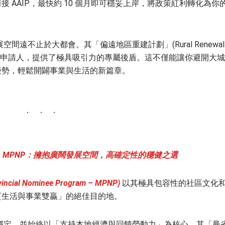
 AAIP，最快約 10 個月即可穩妥上岸，將政策紅利轉化為你
間遠不止於大都會。其「偏遠地區重建計劃」(Rural Renewal
生活的申請人，提供了極具吸引力的專屬後盾。這不僅能讓你避開大
優勢，輕鬆開闢事業與生活的新篇章。
 – MPNP：
擁抱廣闊發展空間，高確定性的穩健之選
al Nominee Program – MPNP)
以其極具包容性的社區文化
質生活與事業雙贏」的絕佳目的地。
穩定，並始終以「支持本地經濟與回饋勞動力」為核心。其「曼