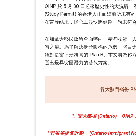
OINP 於 5 月 30 日迎來歷史性的大洗牌，
(Study Permit) 的香港人正面臨前所未有的
在苦等結果，擔心工簽快將到期；尚未符
在加拿大移民政策全面轉向「精準收緊」與「定向
智之舉。為了解決身分斷檔的危機，將目光轉向各省的「
絕對是當下最務實的 Plan B。本文將為你深
選出最具突圍潛力的替代方案。
各大熱門省份 PNP
1. 安大略省 (Ontario) – OINP
「安省省提名計劃 」(Ontario Immigrant Nom