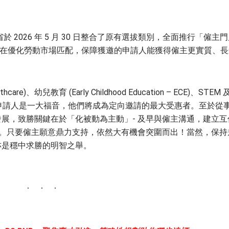
2026 年 5 月 30 日整合了原有選拔類別，全面推行「僱主
項政策更新旨在優化勞動市場匹配，保障獲邀的申請人能獲得僱主更實質、
e)、幼兒教育 (Early Childhood Education – ECE)、STEM 
es) 等專長的申請人是一大福音，他們將成為定向邀請的最大受惠者。至於從
展，致勝關鍵在於「化被動為主動」- 及早與僱主溝通，建立互
上的全力配合。只要僱主願意鼎力支持，依然大有機會突圍而出！當然，保持
亦是穩中求勝的明智之舉。