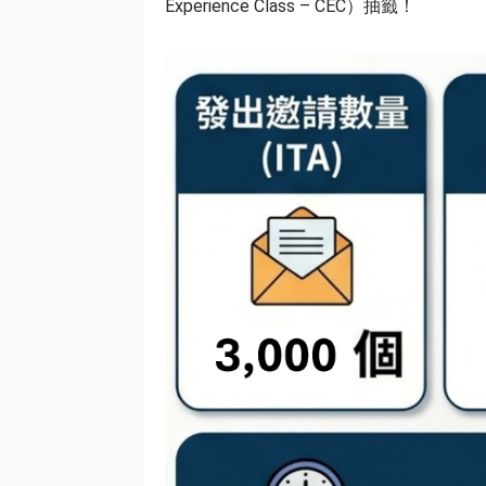
Experience Class – CEC）抽籤！