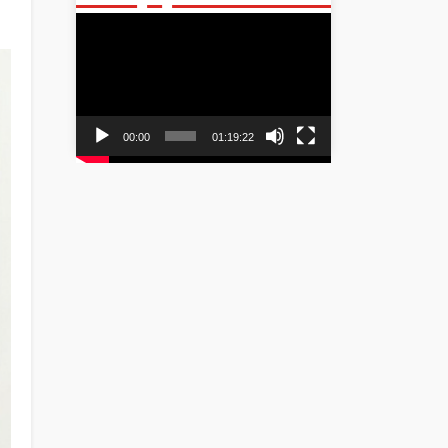
Video
Player
00:00
01:19:22