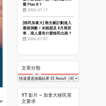
麼 Plan B？
2026-07-17
[移民加拿大] 救生艇計劃進入
最後倒數！未能趕及 8月尾班
車，港人還有什麼移民出路？
2026-07-07
文章分類
文
章
分
YT 影片 – 加拿大移民英
類
文要求
n