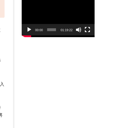
Player
政
00:00
01:19:22
停
再入
委
將