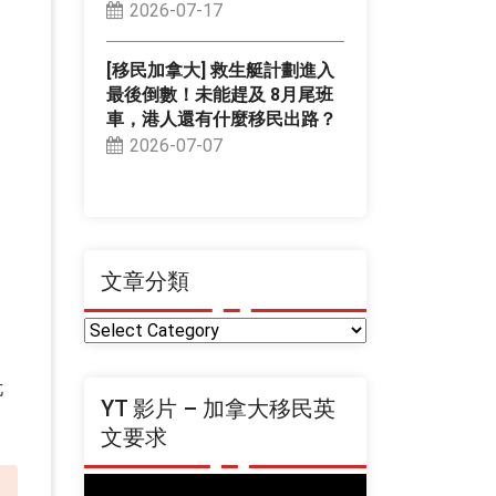
2026-07-17
[移民加拿大] 救生艇計劃進入
最後倒數！未能趕及 8月尾班
車，港人還有什麼移民出路？
2026-07-07
文章分類
文
章
分
尤
YT 影片 – 加拿大移民英
類
文要求
Video