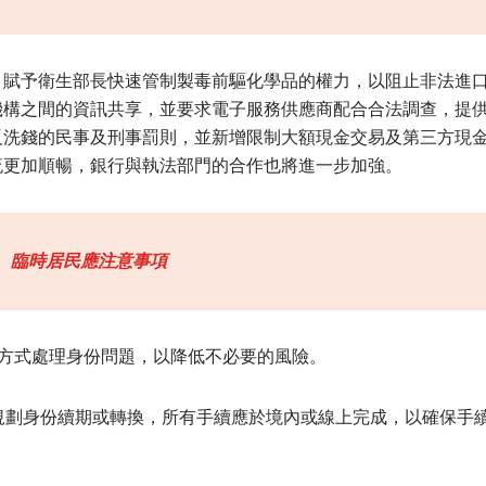
，賦予衛生部長快速管制製毒前驅化學品的權力，以阻止非法進
機構之間的資訊共享，並要求電子服務供應商配合合法調查，提
反洗錢的民事及刑事罰則，並新增限制大額現金交易及第三方現
流更加順暢，銀行與執法部門的合作也將進一步加強。
臨時居民應注意事項
ing) 方式處理身份問題，以降低不必要的風險。
開始規劃身份續期或轉換，所有手續應於境內或線上完成，以確保手