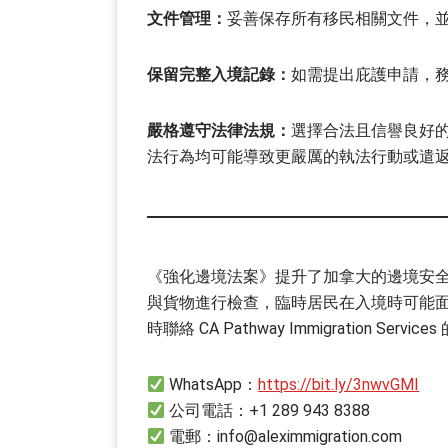
文件管理：
妥善保存所有移民相關文件，
保留完整入境記錄：
如需提出庇護申請，
嚴格遵守法律法規：
選擇合法且信譽良好
法行為均可能導致更嚴厲的執法行動或遣
《強化邊境法案》提升了加拿大的邊境安
與貨物進行檢查，臨時居民在入境時可能
時聯絡 CA Pathway Immigration S
WhatsApp：
https://bit.ly/3nwvGMI
公司電話：+1 289 943 8388
電郵：info@aleximmigration.com