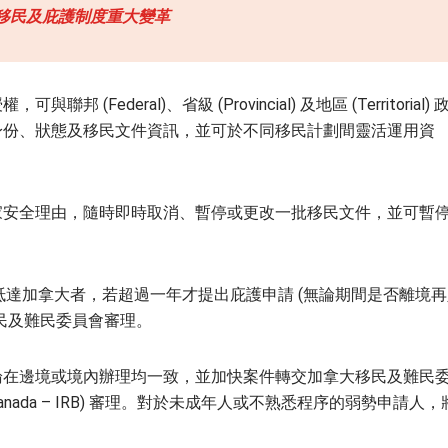
移民及庇護制度重大變革
邦 (Federal)、省級 (Provincial) 及地區 (Territorial) 
身份、狀態及移民文件資訊，並可於不同移民計劃間靈活運用資
家安全理由，隨時即時取消、暫停或更改一批移民文件，並可暫
24 日後抵達加拿大者，若超過一年才提出庇護申請 (無論期間是否離境
民及難民委員會審理。
論在邊境或境內辦理均一致，並加快案件轉交加拿大移民及難民
oard of Canada – IRB) 審理。對於未成年人或不熟悉程序的弱勢申請人，