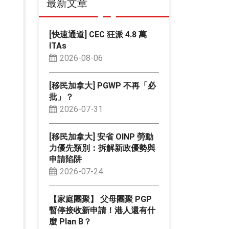
最新文章
[快速通道] CEC 狂派 4.8 萬
ITAs
2026-08-06
[移民加拿大] PGWP 不再「必
批」？
2026-07-31
[移民加拿大] 安省 OINP 勞動
力優先類別：拆解新政優勢與
申請陷阱
2026-07-24
【家庭團聚】 父母團聚 PGP
暫停接收新申請！港人還有什
麼 Plan B？