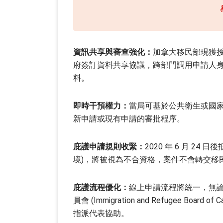
資訊共享與審查強化：
加拿大移民部現獲授權，可與聯
府簽訂資料共享協議，跨部門調用申請人
料。
即時干預權力：
當局可基於公共衛生或國
新申請或現有申請的審批程序。
庇護申請規則收緊：
2020 年 6 月 
境)，將被視為不合資格，案件不會轉交移
庇護流程優化：
線上申請流程將統一，無
員會 (Immigration and Refugee B
指派代表協助。