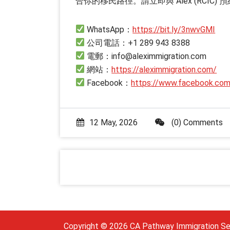
合你的移民路徑。請立即與 Alex (RCIC
WhatsApp：
https://bit.ly/3nwvGMI
公司電話：+1 289 943 8388
電郵：info@aleximmigration.com
網站：
https://aleximmigration.com/
Facebook：
https://www.facebook.co
12 May, 2026
(0) Comments
Copyright © 2026 CA Pathway Immigration Se