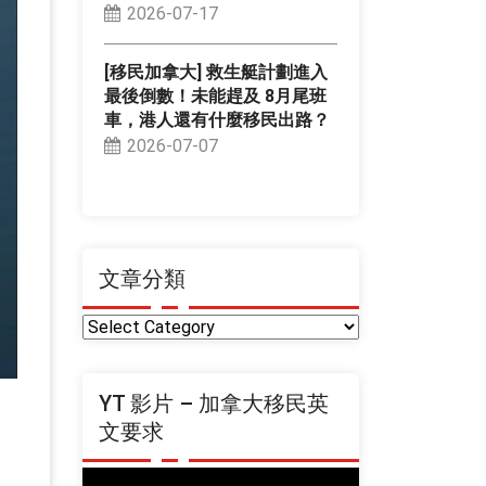
2026-07-17
[移民加拿大] 救生艇計劃進入
最後倒數！未能趕及 8月尾班
車，港人還有什麼移民出路？
2026-07-07
文章分類
文
章
分
YT 影片 – 加拿大移民英
類
文要求
Video