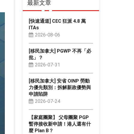
最新文章
[快速通道] CEC 狂派 4.8 萬
ITAs
2026-08-06
[移民加拿大] PGWP 不再「必
批」？
2026-07-31
[移民加拿大] 安省 OINP 勞動
力優先類別：拆解新政優勢與
申請陷阱
2026-07-24
【家庭團聚】 父母團聚 PGP
暫停接收新申請！港人還有什
麼 Plan B？