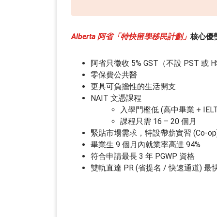
Alberta 阿省「特快留學移民計劃」
核心優
阿省只徵收 5% GST（不設 PST 或 
零保費公共醫
更具可負擔性的生活開支
NAIT 文憑課程
入學門檻低 (高中畢業 + IELTS
課程只需 16 – 20 個月
緊貼市場需求，特設帶薪實習 (Co-op
畢業生 9 個月內就業率高達 94%
符合申請最長 3 年 PGWP 資格
雙軌直達 PR (省提名 / 快速通道) 