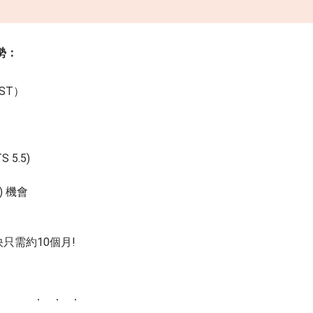
勢：
HST）
 5.5)
) 機會
最快只需約10個月!