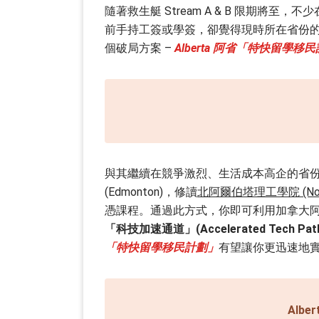
隨著救生艇 Stream A & B 限期將
前手持工簽或學簽，卻覺得現時所在省份的生
個破局方案 –
Alberta 阿省「特快留學移
與其繼續在競爭激烈、生活成本高企的省份死守
(Edmonton)，修讀
北阿爾伯塔理工學院 (Northern
憑課程。通過此方式，你即可利用加拿大阿省移民局 (Albe
「科技加速通道」(Accelerated Tech Path
「特快留學移民計劃」
有望讓你更迅速地
Alb